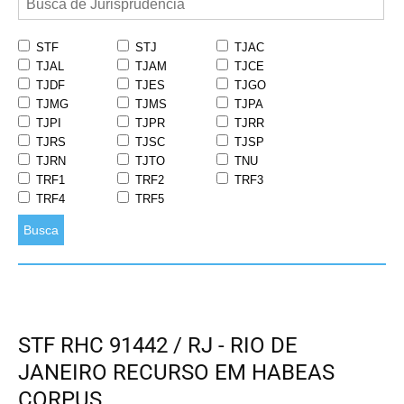
STF
STJ
TJAC
TJAL
TJAM
TJCE
TJDF
TJES
TJGO
TJMG
TJMS
TJPA
TJPI
TJPR
TJRR
TJRS
TJSC
TJSP
TJRN
TJTO
TNU
TRF1
TRF2
TRF3
TRF4
TRF5
Busca
STF RHC 91442 / RJ - RIO DE
JANEIRO RECURSO EM HABEAS
CORPUS