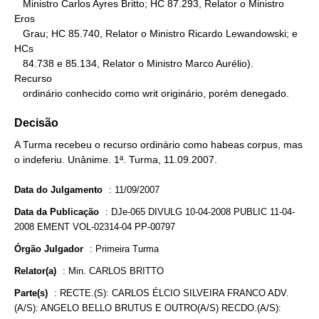
   Ministro Carlos Ayres Britto; HC 87.293, Relator o Ministro 
Eros

   Grau; HC 85.740, Relator o Ministro Ricardo Lewandowski; e 
HCs

   84.738 e 85.134, Relator o Ministro Marco Aurélio).

Recurso

   ordinário conhecido como writ originário, porém denegado.
Decisão
A Turma recebeu o recurso ordinário como habeas corpus, mas
o indeferiu. Unânime. 1ª. Turma, 11.09.2007.
Data do Julgamento
:
11/09/2007
Data da Publicação
:
DJe-065 DIVULG 10-04-2008 PUBLIC 11-04-
2008 EMENT VOL-02314-04 PP-00797
Órgão Julgador
:
Primeira Turma
Relator(a)
:
Min. CARLOS BRITTO
Parte(s)
:
RECTE.(S): CARLOS ÉLCIO SILVEIRA FRANCO ADV.
(A/S): ANGELO BELLO BRUTUS E OUTRO(A/S) RECDO.(A/S):