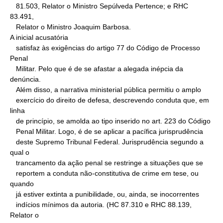
   81.503, Relator o Ministro Sepúlveda Pertence; e RHC 
83.491,

   Relator o Ministro Joaquim Barbosa.

A inicial acusatória

   satisfaz às exigências do artigo 77 do Código de Processo 
Penal

   Militar. Pelo que é de se afastar a alegada inépcia da 
denúncia.

   Além disso, a narrativa ministerial pública permitiu o amplo

   exercício do direito de defesa, descrevendo conduta que, em 
linha

   de princípio, se amolda ao tipo inserido no art. 223 do Código

   Penal Militar. Logo, é de se aplicar a pacífica jurisprudência

   deste Supremo Tribunal Federal. Jurisprudência segundo a 
qual o

   trancamento da ação penal se restringe a situações que se

   reportem a conduta não-constitutiva de crime em tese, ou 
quando

   já estiver extinta a punibilidade, ou, ainda, se inocorrentes

   indícios mínimos da autoria. (HC 87.310 e RHC 88.139, 
Relator o
