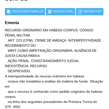
RESULTADO SIMPLES
VERSÃO HTML
VERSÃO PDF
Ementa
RECURSO ORDINÁRIO EM HABEAS CORPUS. CÓDIGO 
PENAL MILITAR.

   ART. 223 (CPM). CRIME DE AMEAÇA. INTEMPESTIVIDADE. 
RECEBIMENTO DO

   WRIT COMO IMPETRAÇÃO ORIGINÁRIA. AUSÊNCIA DE 
JUSTA CAUSA PARA A

   AÇÃO PENAL. CONSTRANGIMENTO ILEGAL. 
INEXISTÊNCIA. RECURSO

   DESPROVIDO.

A intempestividade do recurso ordinário em habeas

   corpus não inviabiliza a análise da matéria de fundo. Situação 
em

   que o recurso é conhecido como pedido originário de habeas 
corpus,

   na linha dos seguintes precedentes da Primeira Turma do 
STF: RHC
