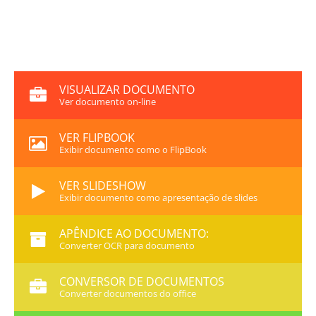
VISUALIZAR DOCUMENTO
Ver documento on-line
VER FLIPBOOK
Exibir documento como o FlipBook
VER SLIDESHOW
Exibir documento como apresentação de slides
APÊNDICE AO DOCUMENTO:
Converter OCR para documento
CONVERSOR DE DOCUMENTOS
Converter documentos do office