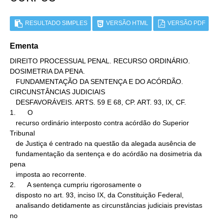
RESULTADO SIMPLES
VERSÃO HTML
VERSÃO PDF
Ementa
DIREITO PROCESSUAL PENAL. RECURSO ORDINÁRIO. 
DOSIMETRIA DA PENA.

   FUNDAMENTAÇÃO DA SENTENÇA E DO ACÓRDÃO. 
CIRCUNSTÂNCIAS JUDICIAIS

   DESFAVORÁVEIS. ARTS. 59 E 68, CP. ART. 93, IX, CF.

1.      O

   recurso ordinário interposto contra acórdão do Superior 
Tribunal

   de Justiça é centrado na questão da alegada ausência de

   fundamentação da sentença e do acórdão na dosimetria da 
pena

   imposta ao recorrente.

2.      A sentença cumpriu rigorosamente o

   disposto no art. 93, inciso IX, da Constituição Federal,

   analisando detidamente as circunstâncias judiciais previstas 
no
