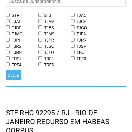
STF
STJ
TJAC
TJAL
TJAM
TJCE
TJDF
TJES
TJGO
TJMG
TJMS
TJPA
TJPI
TJPR
TJRR
TJRS
TJSC
TJSP
TJRN
TJTO
TNU
TRF1
TRF2
TRF3
TRF4
TRF5
Busca
STF RHC 92295 / RJ - RIO DE
JANEIRO RECURSO EM HABEAS
CORPUS