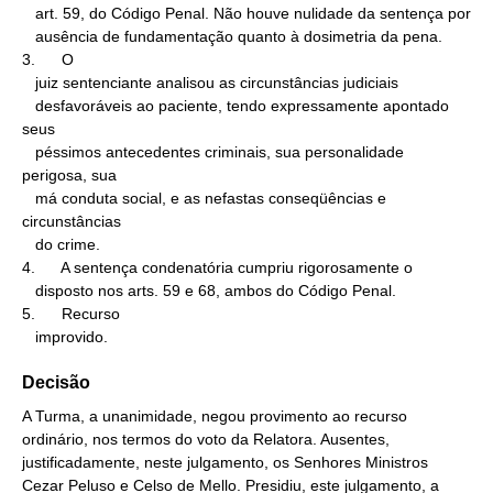
   art. 59, do Código Penal. Não houve nulidade da sentença por

   ausência de fundamentação quanto à dosimetria da pena.

3.      O

   juiz sentenciante analisou as circunstâncias judiciais

   desfavoráveis ao paciente, tendo expressamente apontado 
seus

   péssimos antecedentes criminais, sua personalidade 
perigosa, sua

   má conduta social, e as nefastas conseqüências e 
circunstâncias

   do crime.

4.      A sentença condenatória cumpriu rigorosamente o

   disposto nos arts. 59 e 68, ambos do Código Penal.

5.      Recurso

   improvido.
Decisão
A Turma, a unanimidade, negou provimento ao recurso
ordinário, nos termos do voto da Relatora. Ausentes,
justificadamente, neste julgamento, os Senhores Ministros
Cezar Peluso e Celso de Mello. Presidiu, este julgamento, a