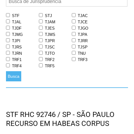
STF
STJ
TJAC
TJAL
TJAM
TJCE
TJDF
TJES
TJGO
TJMG
TJMS
TJPA
TJPI
TJPR
TJRR
TJRS
TJSC
TJSP
TJRN
TJTO
TNU
TRF1
TRF2
TRF3
TRF4
TRF5
Busca
STF RHC 92746 / SP - SÃO PAULO
RECURSO EM HABEAS CORPUS