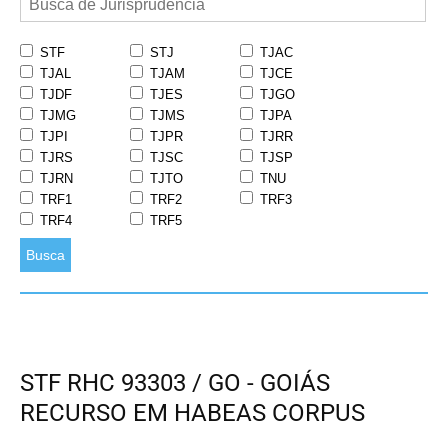
STF
STJ
TJAC
TJAL
TJAM
TJCE
TJDF
TJES
TJGO
TJMG
TJMS
TJPA
TJPI
TJPR
TJRR
TJRS
TJSC
TJSP
TJRN
TJTO
TNU
TRF1
TRF2
TRF3
TRF4
TRF5
Busca
STF RHC 93303 / GO - GOIÁS
RECURSO EM HABEAS CORPUS