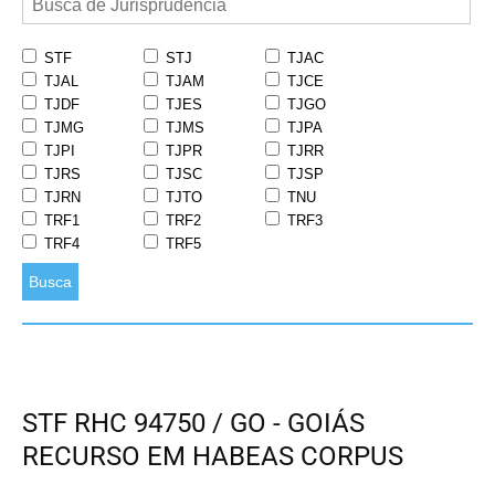
STF
STJ
TJAC
TJAL
TJAM
TJCE
TJDF
TJES
TJGO
TJMG
TJMS
TJPA
TJPI
TJPR
TJRR
TJRS
TJSC
TJSP
TJRN
TJTO
TNU
TRF1
TRF2
TRF3
TRF4
TRF5
Busca
STF RHC 94750 / GO - GOIÁS
RECURSO EM HABEAS CORPUS