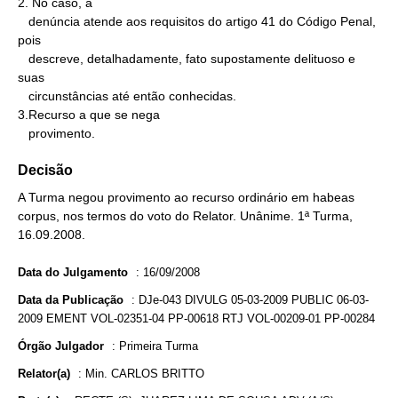
2. No caso, a

   denúncia atende aos requisitos do artigo 41 do Código Penal, 
pois

   descreve, detalhadamente, fato supostamente delituoso e 
suas

   circunstâncias até então conhecidas.

3.Recurso a que se nega

   provimento.
Decisão
A Turma negou provimento ao recurso ordinário em habeas
corpus, nos termos do voto do Relator. Unânime. 1ª Turma,
16.09.2008.
Data do Julgamento
:
16/09/2008
Data da Publicação
:
DJe-043 DIVULG 05-03-2009 PUBLIC 06-03-
2009 EMENT VOL-02351-04 PP-00618 RTJ VOL-00209-01 PP-00284
Órgão Julgador
:
Primeira Turma
Relator(a)
:
Min. CARLOS BRITTO