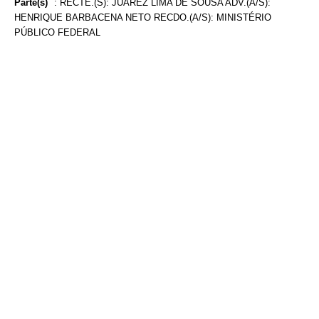
Parte(s)
:
RECTE.(S): JUAREZ LIMA DE SOUSA ADV.(A/S):
HENRIQUE BARBACENA NETO RECDO.(A/S): MINISTÉRIO
PÚBLICO FEDERAL