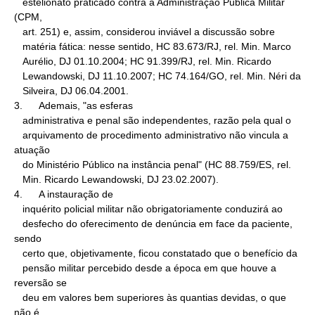
   estelionato praticado contra a Administração Pública Militar 
(CPM,

   art. 251) e, assim, considerou inviável a discussão sobre

   matéria fática: nesse sentido, HC 83.673/RJ, rel. Min. Marco

   Aurélio, DJ 01.10.2004; HC 91.399/RJ, rel. Min. Ricardo

   Lewandowski, DJ 11.10.2007; HC 74.164/GO, rel. Min. Néri da

   Silveira, DJ 06.04.2001.

3.      Ademais, "as esferas

   administrativa e penal são independentes, razão pela qual o

   arquivamento de procedimento administrativo não vincula a 
atuação

   do Ministério Público na instância penal" (HC 88.759/ES, rel.

   Min. Ricardo Lewandowski, DJ 23.02.2007).

4.      A instauração de

   inquérito policial militar não obrigatoriamente conduzirá ao

   desfecho do oferecimento de denúncia em face da paciente, 
sendo

   certo que, objetivamente, ficou constatado que o benefício da

   pensão militar percebido desde a época em que houve a 
reversão se

   deu em valores bem superiores às quantias devidas, o que 
não é
