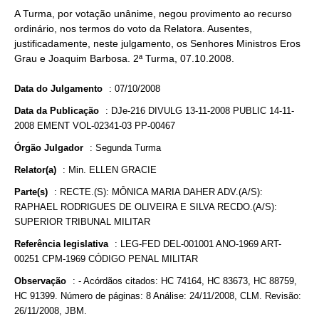
A Turma, por votação unânime, negou provimento ao recurso
ordinário, nos termos do voto da Relatora. Ausentes,
justificadamente, neste julgamento, os Senhores Ministros Eros
Grau e Joaquim Barbosa. 2ª Turma, 07.10.2008.
Data do Julgamento
:
07/10/2008
Data da Publicação
:
DJe-216 DIVULG 13-11-2008 PUBLIC 14-11-
2008 EMENT VOL-02341-03 PP-00467
Órgão Julgador
:
Segunda Turma
Relator(a)
:
Min. ELLEN GRACIE
Parte(s)
:
RECTE.(S): MÔNICA MARIA DAHER ADV.(A/S):
RAPHAEL RODRIGUES DE OLIVEIRA E SILVA RECDO.(A/S):
SUPERIOR TRIBUNAL MILITAR
Referência legislativa
:
LEG-FED DEL-001001 ANO-1969 ART-
00251 CPM-1969 CÓDIGO PENAL MILITAR
Observação
:
- Acórdãos citados: HC 74164, HC 83673, HC 88759,
HC 91399. Número de páginas: 8 Análise: 24/11/2008, CLM. Revisão:
26/11/2008, JBM.