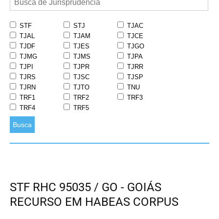
STF
STJ
TJAC
TJAL
TJAM
TJCE
TJDF
TJES
TJGO
TJMG
TJMS
TJPA
TJPI
TJPR
TJRR
TJRS
TJSC
TJSP
TJRN
TJTO
TNU
TRF1
TRF2
TRF3
TRF4
TRF5
Busca
STF RHC 95035 / GO - GOIÁS
RECURSO EM HABEAS CORPUS