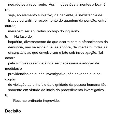
   negado pela recorrente.  Assim, questões atinentes à boa-fé 
(ou

   seja, ao elemento subjetivo) da paciente, à inexistência de

   fraude ou ardil no recebimento do quantum da pensão, entre 
outras,

   merecem ser apuradas no bojo do inquérito.

5.      Na fase do

   inquérito, diversamente do que ocorre com o oferecimento da

   denúncia, não se exige que  se aponte, de imediato, todas as

   circunstâncias que envolveram o fato sob investigação. Tal 
ocorre

   pela simples razão de ainda ser necessária a adoção de 
medidas e

   providências de cunho investigativo, não havendo que se 
cogitar

   de violação ao princípio da dignidade da pessoa humana tão

   somente em virtude do início do procedimento investigativo.

6.

        Recurso ordinário improvido.
Decisão