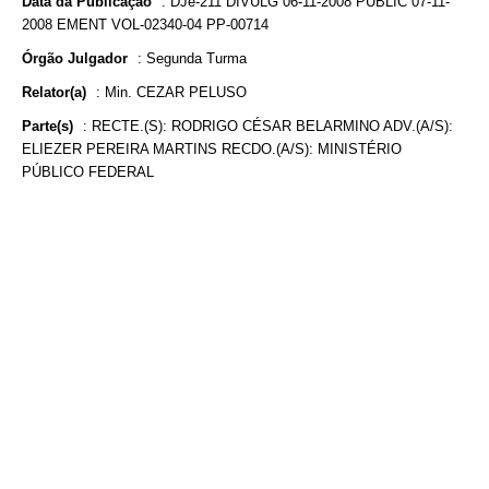
Data da Publicação
:
DJe-211 DIVULG 06-11-2008 PUBLIC 07-11-
2008 EMENT VOL-02340-04 PP-00714
Órgão Julgador
:
Segunda Turma
Relator(a)
:
Min. CEZAR PELUSO
Parte(s)
:
RECTE.(S): RODRIGO CÉSAR BELARMINO ADV.(A/S):
ELIEZER PEREIRA MARTINS RECDO.(A/S): MINISTÉRIO
PÚBLICO FEDERAL