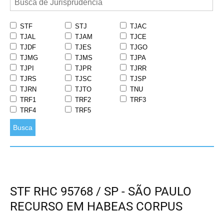
STF
STJ
TJAC
TJAL
TJAM
TJCE
TJDF
TJES
TJGO
TJMG
TJMS
TJPA
TJPI
TJPR
TJRR
TJRS
TJSC
TJSP
TJRN
TJTO
TNU
TRF1
TRF2
TRF3
TRF4
TRF5
Busca
STF RHC 95768 / SP - SÃO PAULO
RECURSO EM HABEAS CORPUS