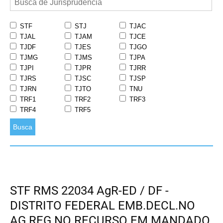
STF
STJ
TJAC
TJAL
TJAM
TJCE
TJDF
TJES
TJGO
TJMG
TJMS
TJPA
TJPI
TJPR
TJRR
TJRS
TJSC
TJSP
TJRN
TJTO
TNU
TRF1
TRF2
TRF3
TRF4
TRF5
Busca
STF RMS 22034 AgR-ED / DF -
DISTRITO FEDERAL EMB.DECL.NO
AG.REG.NO RECURSO EM MANDADO