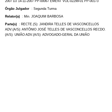
2007 DJ 14-11-2007 PP-00067 EMENT VOL-02299-01 PP-00173
Órgão Julgador
:
Segunda Turma
Relator(a)
:
Min. JOAQUIM BARBOSA
Parte(s)
:
RECTE.(S): JANDIRA TELLES DE VASCONCELLOS
ADV.(A/S): ANTÔNIO JOSÉ TELLES DE VASCONCELLOS RECDO.
(A/S): UNIÃO ADV.(A/S): ADVOGADO-GERAL DA UNIÃO