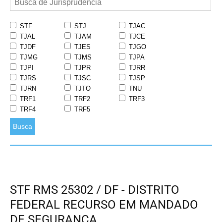
STF
STJ
TJAC
TJAL
TJAM
TJCE
TJDF
TJES
TJGO
TJMG
TJMS
TJPA
TJPI
TJPR
TJRR
TJRS
TJSC
TJSP
TJRN
TJTO
TNU
TRF1
TRF2
TRF3
TRF4
TRF5
Busca
STF RMS 25302 / DF - DISTRITO
FEDERAL RECURSO EM MANDADO
DE SEGURANÇA