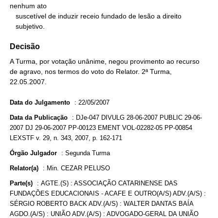
nenhum ato

   suscetível de induzir receio fundado de lesão a direito

   subjetivo.
Decisão
A Turma, por votação unânime, negou provimento ao recurso
de agravo, nos termos do voto do Relator. 2ª Turma,
22.05.2007.
Data do Julgamento
:
22/05/2007
Data da Publicação
:
DJe-047 DIVULG 28-06-2007 PUBLIC 29-06-
2007 DJ 29-06-2007 PP-00123 EMENT VOL-02282-05 PP-00854
LEXSTF v. 29, n. 343, 2007, p. 162-171
Órgão Julgador
:
Segunda Turma
Relator(a)
:
Min. CEZAR PELUSO
Parte(s)
:
AGTE.(S) : ASSOCIAÇÃO CATARINENSE DAS
FUNDAÇÕES EDUCACIONAIS - ACAFE E OUTRO(A/S) ADV.(A/S) :
SÉRGIO ROBERTO BACK ADV.(A/S) : WALTER DANTAS BAÍA
AGDO.(A/S) : UNIÃO ADV.(A/S) : ADVOGADO-GERAL DA UNIÃO