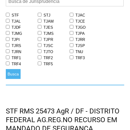
STF
STJ
TJAC
TJAL
TJAM
TJCE
TJDF
TJES
TJGO
TJMG
TJMS
TJPA
TJPI
TJPR
TJRR
TJRS
TJSC
TJSP
TJRN
TJTO
TNU
TRF1
TRF2
TRF3
TRF4
TRF5
Busca
STF RMS 25473 AgR / DF - DISTRITO
FEDERAL AG.REG.NO RECURSO EM
MANDADO DE SEGURANÇA