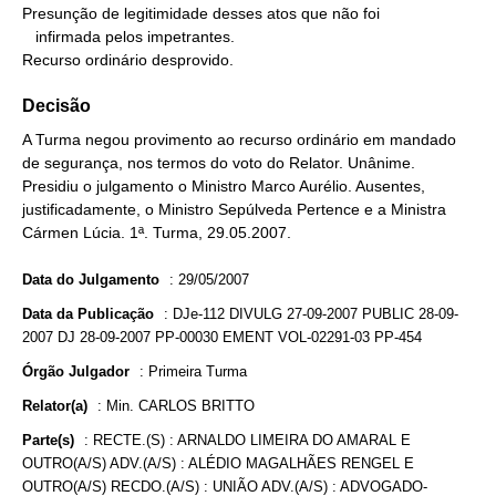
Presunção de legitimidade desses atos que não foi

   infirmada pelos impetrantes.

Recurso ordinário desprovido.
Decisão
A Turma negou provimento ao recurso ordinário em mandado
de segurança, nos termos do voto do Relator. Unânime.
Presidiu o julgamento o Ministro Marco Aurélio. Ausentes,
justificadamente, o Ministro Sepúlveda Pertence e a Ministra
Cármen Lúcia. 1ª. Turma, 29.05.2007.
Data do Julgamento
:
29/05/2007
Data da Publicação
:
DJe-112 DIVULG 27-09-2007 PUBLIC 28-09-
2007 DJ 28-09-2007 PP-00030 EMENT VOL-02291-03 PP-454
Órgão Julgador
:
Primeira Turma
Relator(a)
:
Min. CARLOS BRITTO
Parte(s)
:
RECTE.(S) : ARNALDO LIMEIRA DO AMARAL E
OUTRO(A/S) ADV.(A/S) : ALÉDIO MAGALHÃES RENGEL E
OUTRO(A/S) RECDO.(A/S) : UNIÃO ADV.(A/S) : ADVOGADO-