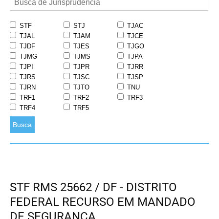
STF
STJ
TJAC
TJAL
TJAM
TJCE
TJDF
TJES
TJGO
TJMG
TJMS
TJPA
TJPI
TJPR
TJRR
TJRS
TJSC
TJSP
TJRN
TJTO
TNU
TRF1
TRF2
TRF3
TRF4
TRF5
Busca
STF RMS 25662 / DF - DISTRITO
FEDERAL RECURSO EM MANDADO
DE SEGURANÇA