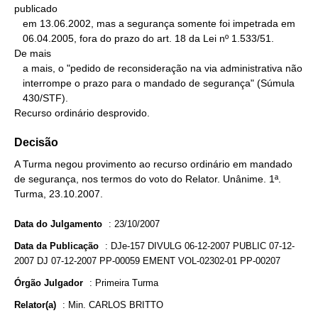
publicado

   em 13.06.2002, mas a segurança somente foi impetrada em

   06.04.2005, fora do prazo do art. 18 da Lei nº 1.533/51.

De mais

   a mais, o "pedido de reconsideração na via administrativa não

   interrompe o prazo para o mandado de segurança" (Súmula

   430/STF).

Recurso ordinário desprovido.
Decisão
A Turma negou provimento ao recurso ordinário em mandado
de segurança, nos termos do voto do Relator. Unânime. 1ª.
Turma, 23.10.2007.
Data do Julgamento
:
23/10/2007
Data da Publicação
:
DJe-157 DIVULG 06-12-2007 PUBLIC 07-12-
2007 DJ 07-12-2007 PP-00059 EMENT VOL-02302-01 PP-00207
Órgão Julgador
:
Primeira Turma
Relator(a)
:
Min. CARLOS BRITTO