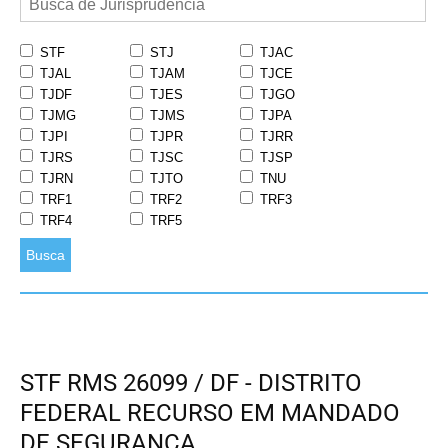
STF
STJ
TJAC
TJAL
TJAM
TJCE
TJDF
TJES
TJGO
TJMG
TJMS
TJPA
TJPI
TJPR
TJRR
TJRS
TJSC
TJSP
TJRN
TJTO
TNU
TRF1
TRF2
TRF3
TRF4
TRF5
Busca
STF RMS 26099 / DF - DISTRITO
FEDERAL RECURSO EM MANDADO
DE SEGURANÇA