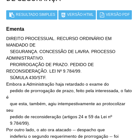
RESULTADO SIMPLES
VERSÃO HTML
VERSÃO PDF
Ementa
DIREITO PROCESSUAL. RECURSO ORDINÁRIO EM 
MANDADO DE

   SEGURANÇA. CONCESSÃO DE LAVRA. PROCESSO 
ADMINISTRATIVO.

   PRORROGAÇÃO DE PRAZO. PEDIDO DE 
RECONSIDERAÇÃO. LEI Nº 9.784/99.

   SÚMULA 430/STF.

Embora a Administração haja retardado o exame do

   pedido de prorrogação de prazo, feito pela interessada, o fato 
é

   que esta, também, agiu intempestivamente ao protocolizar 
seu

   pedido de reconsideração (artigos 24 e 59 da Lei nº

   9.784/99).

Por outro lado, o ato ora atacado -- despacho que

   indeferiu o segundo requerimento de prorrogação -- foi 