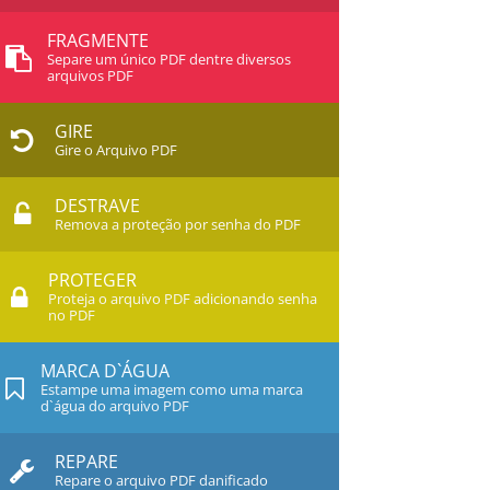
FRAGMENTE
Separe um único PDF dentre diversos
arquivos PDF
GIRE
Gire o Arquivo PDF
DESTRAVE
Remova a proteção por senha do PDF
PROTEGER
Proteja o arquivo PDF adicionando senha
no PDF
MARCA D`ÁGUA
Estampe uma imagem como uma marca
d`água do arquivo PDF
REPARE
Repare o arquivo PDF danificado