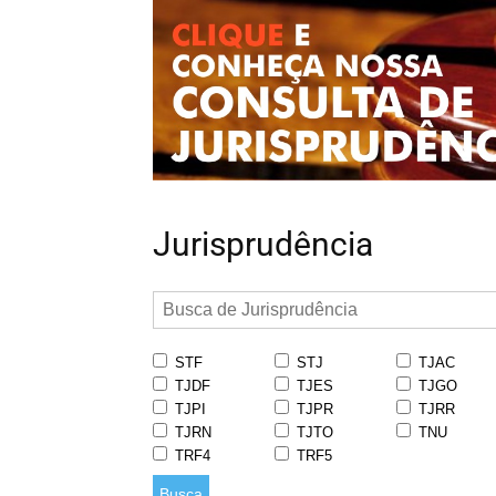
Jurisprudência
STF
STJ
TJAC
TJDF
TJES
TJGO
TJPI
TJPR
TJRR
TJRN
TJTO
TNU
TRF4
TRF5
Busca