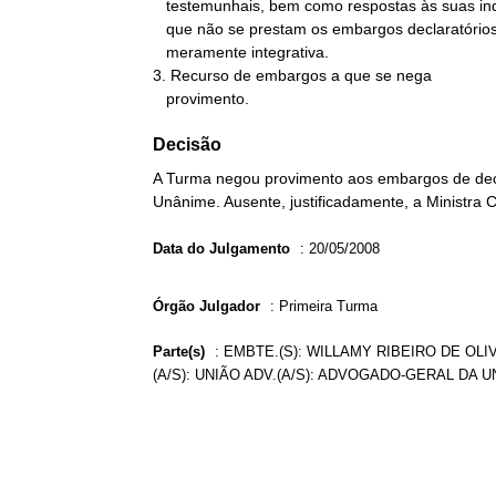
   testemunhais, bem como respostas às suas indagações. Objetivo a

   que não se prestam os embargos declaratórios, que têm função

   meramente integrativa.

3. Recurso de embargos a que se nega

   provimento.
Decisão
A Turma negou provimento aos embargos de dec
Unânime. Ausente, justificadamente, a Ministra 
Data do Julgamento
:
20/05/2008
Órgão Julgador
:
Primeira Turma
Parte(s)
:
EMBTE.(S): WILLAMY RIBEIRO DE OLI
(A/S): UNIÃO ADV.(A/S): ADVOGADO-GERAL DA U