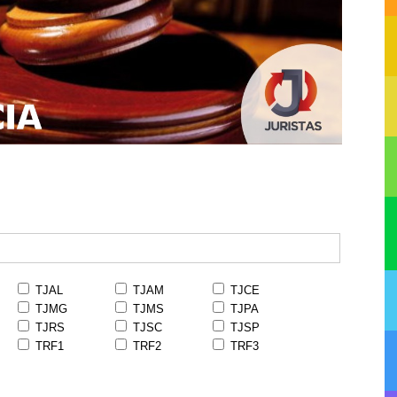
TJAL
TJAM
TJCE
TJMG
TJMS
TJPA
TJRS
TJSC
TJSP
TRF1
TRF2
TRF3