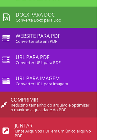
DOCX PARA DOC
Converta Docx para Doc
WEBSITE PARA PDF
Converter site em PDF
URL PARA PDF
Converter URL para PDF
URL PARA IMAGEM
Converter URL para imagem
COMPRIMIR
Reduzir o tamanho do arquivo e optimizar
o máximo a qualidade do PDF
JUNTAR
Junte Arquivos PDF em um único arquivo
PDF