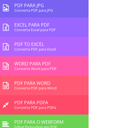
PDF PARA JPG
Converta PDF para JPG
EXCEL PARA PDF
Converta Excel para PDF
PDF TO EXCEL
Converta PDF para Excel
WORD PARA PDF
Converta Word para PDF
PDF PARA WORD
Converta PDF para Word
PDF PARA PDFA
Converta PDF para PDFa
PDF PARA O WEBFORM
Editar formulário em PDF