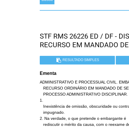
STF RMS 26226 ED / DF - 
RECURSO EM MANDADO DE
RESULTADO SIMPLES
Ementa
ADMINISTRATIVO E PROCESSUAL CIVIL. EMB
   RECURSO ORDINÁRIO EM MANDADO DE SEGURANÇA. SERVIDOR PÚBLICO.

   PROCESSO ADMINISTRATIVO DISCIPLINAR. PENA DE DEMISSÃO.

1.

   Inexistência de omissão, obscuridade ou contradição no acórdão

   impugnado.

2. Na verdade, o que pretende o embargante é

   rediscutir o mérito da causa, com o reexame de provas periciais e
