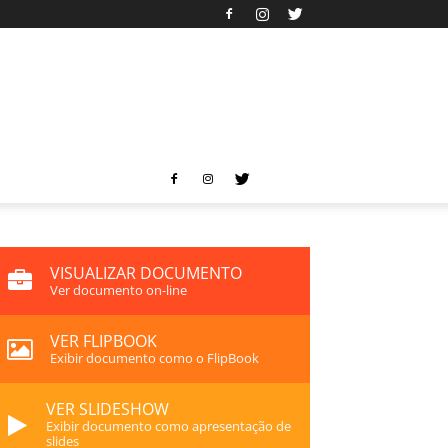
VISUALIZAR DOCUMENTO
Ver documento on-line
VER FLIPBOOK
Exibir documento como o FlipBook
VER SLIDESHOW
Exibir documento como apresentação de
slides