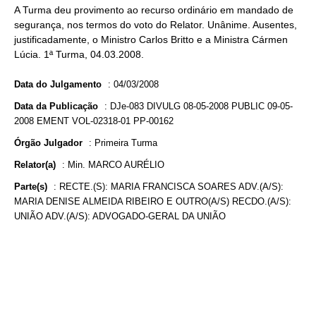
A Turma deu provimento ao recurso ordinário em mandado de
segurança, nos termos do voto do Relator. Unânime. Ausentes,
justificadamente, o Ministro Carlos Britto e a Ministra Cármen
Lúcia. 1ª Turma, 04.03.2008.
Data do Julgamento
:
04/03/2008
Data da Publicação
:
DJe-083 DIVULG 08-05-2008 PUBLIC 09-05-
2008 EMENT VOL-02318-01 PP-00162
Órgão Julgador
:
Primeira Turma
Relator(a)
:
Min. MARCO AURÉLIO
Parte(s)
:
RECTE.(S): MARIA FRANCISCA SOARES ADV.(A/S):
MARIA DENISE ALMEIDA RIBEIRO E OUTRO(A/S) RECDO.(A/S):
UNIÃO ADV.(A/S): ADVOGADO-GERAL DA UNIÃO