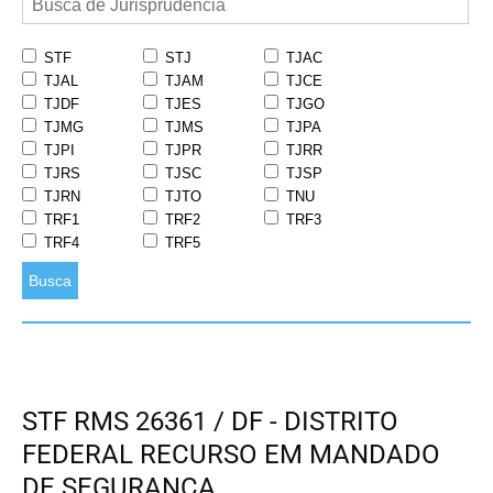
STF
STJ
TJAC
TJAL
TJAM
TJCE
TJDF
TJES
TJGO
TJMG
TJMS
TJPA
TJPI
TJPR
TJRR
TJRS
TJSC
TJSP
TJRN
TJTO
TNU
TRF1
TRF2
TRF3
TRF4
TRF5
Busca
STF RMS 26361 / DF - DISTRITO
FEDERAL RECURSO EM MANDADO
DE SEGURANÇA