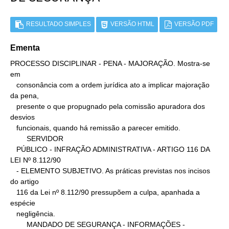
RESULTADO SIMPLES
VERSÃO HTML
VERSÃO PDF
Ementa
PROCESSO DISCIPLINAR - PENA - MAJORAÇÃO. Mostra-se 
em

   consonância com a ordem jurídica ato a implicar majoração 
da pena,

   presente o que propugnado pela comissão apuradora dos 
desvios

   funcionais, quando há remissão a parecer emitido.

        SERVIDOR

   PÚBLICO - INFRAÇÃO ADMINISTRATIVA - ARTIGO 116 DA 
LEI Nº 8.112/90

   - ELEMENTO SUBJETIVO. As práticas previstas nos incisos 
do artigo

   116 da Lei nº 8.112/90 pressupõem a culpa, apanhada a 
espécie

   negligência.

        MANDADO DE SEGURANÇA - INFORMAÇÕES -
