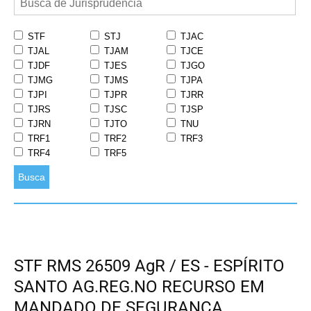
STF
STJ
TJAC
TJAL
TJAM
TJCE
TJDF
TJES
TJGO
TJMG
TJMS
TJPA
TJPI
TJPR
TJRR
TJRS
TJSC
TJSP
TJRN
TJTO
TNU
TRF1
TRF2
TRF3
TRF4
TRF5
Busca
STF RMS 26509 AgR / ES - ESPÍRITO
SANTO AG.REG.NO RECURSO EM
MANDADO DE SEGURANÇA