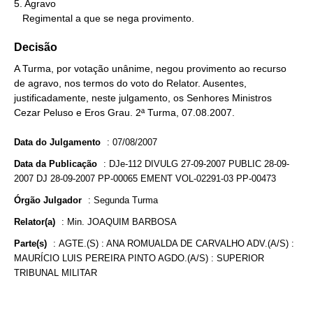
5. Agravo

   Regimental a que se nega provimento.
Decisão
A Turma, por votação unânime, negou provimento ao recurso
de agravo, nos termos do voto do Relator. Ausentes,
justificadamente, neste julgamento, os Senhores Ministros
Cezar Peluso e Eros Grau. 2ª Turma, 07.08.2007.
Data do Julgamento
:
07/08/2007
Data da Publicação
:
DJe-112 DIVULG 27-09-2007 PUBLIC 28-09-
2007 DJ 28-09-2007 PP-00065 EMENT VOL-02291-03 PP-00473
Órgão Julgador
:
Segunda Turma
Relator(a)
:
Min. JOAQUIM BARBOSA
Parte(s)
:
AGTE.(S) : ANA ROMUALDA DE CARVALHO ADV.(A/S) :
MAURÍCIO LUIS PEREIRA PINTO AGDO.(A/S) : SUPERIOR
TRIBUNAL MILITAR