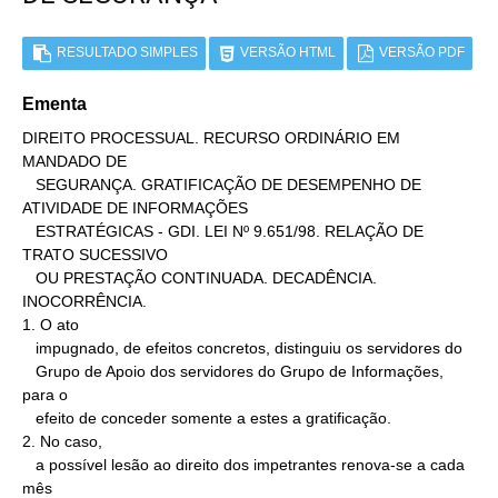
RESULTADO SIMPLES
VERSÃO HTML
VERSÃO PDF
Ementa
DIREITO PROCESSUAL. RECURSO ORDINÁRIO EM 
MANDADO DE

   SEGURANÇA. GRATIFICAÇÃO DE DESEMPENHO DE 
ATIVIDADE DE INFORMAÇÕES

   ESTRATÉGICAS - GDI. LEI Nº 9.651/98. RELAÇÃO DE 
TRATO SUCESSIVO

   OU PRESTAÇÃO CONTINUADA. DECADÊNCIA. 
INOCORRÊNCIA.

1. O ato

   impugnado, de efeitos concretos, distinguiu os servidores do

   Grupo de Apoio dos servidores do Grupo de Informações, 
para o

   efeito de conceder somente a estes a gratificação.

2. No caso,

   a possível lesão ao direito dos impetrantes renova-se a cada 
mês
