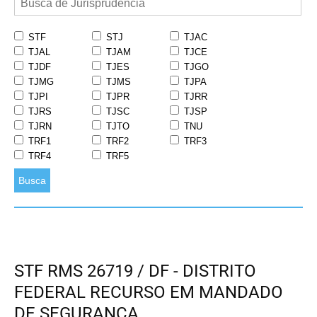
STF
STJ
TJAC
TJAL
TJAM
TJCE
TJDF
TJES
TJGO
TJMG
TJMS
TJPA
TJPI
TJPR
TJRR
TJRS
TJSC
TJSP
TJRN
TJTO
TNU
TRF1
TRF2
TRF3
TRF4
TRF5
Busca
STF RMS 26719 / DF - DISTRITO
FEDERAL RECURSO EM MANDADO
DE SEGURANÇA