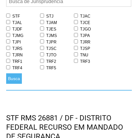
STF
STJ
TJAC
TJAL
TJAM
TJCE
TJDF
TJES
TJGO
TJMG
TJMS
TJPA
TJPI
TJPR
TJRR
TJRS
TJSC
TJSP
TJRN
TJTO
TNU
TRF1
TRF2
TRF3
TRF4
TRF5
Busca
STF RMS 26881 / DF - DISTRITO
FEDERAL RECURSO EM MANDADO
DE SEGURANÇA