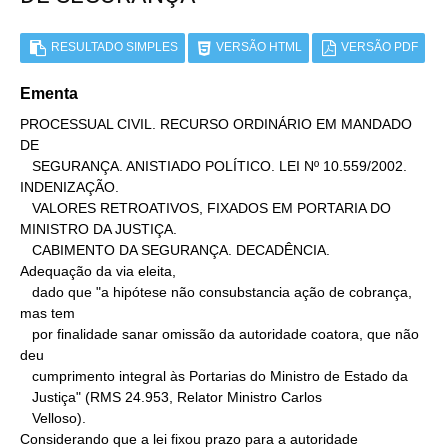
RESULTADO SIMPLES
VERSÃO HTML
VERSÃO PDF
Ementa
PROCESSUAL CIVIL. RECURSO ORDINÁRIO EM MANDADO 
DE

   SEGURANÇA. ANISTIADO POLÍTICO. LEI Nº 10.559/2002. 
INDENIZAÇÃO.

   VALORES RETROATIVOS, FIXADOS EM PORTARIA DO 
MINISTRO DA JUSTIÇA.

   CABIMENTO DA SEGURANÇA. DECADÊNCIA.

Adequação da via eleita,

   dado que "a hipótese não consubstancia ação de cobrança, 
mas tem

   por finalidade sanar omissão da autoridade coatora, que não 
deu

   cumprimento integral às Portarias do Ministro de Estado da

   Justiça" (RMS 24.953, Relator Ministro Carlos

   Velloso).

Considerando que a lei fixou prazo para a autoridade
