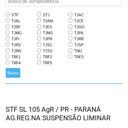
STF
STJ
TJAC
TJAL
TJAM
TJCE
TJDF
TJES
TJGO
TJMG
TJMS
TJPA
TJPI
TJPR
TJRR
TJRS
TJSC
TJSP
TJRN
TJTO
TNU
TRF1
TRF2
TRF3
TRF4
TRF5
Busca
STF SL 105 AgR / PR - PARANÁ
AG.REG.NA SUSPENSÃO LIMINAR