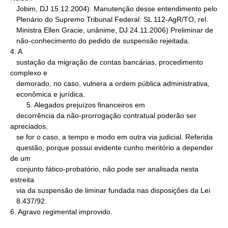
   Jobim, DJ 15.12.2004). Manutenção desse entendimento pelo

   Plenário do Supremo Tribunal Federal: SL 112-AgR/TO, rel.

   Ministra Ellen Gracie, unânime, DJ 24.11.2006) Preliminar de

   não-conhecimento do pedido de suspensão rejeitada.

4. A

   sustação da migração de contas bancárias, procedimento 
complexo e

   demorado, no caso, vulnera a ordem pública administrativa,

   econômica e jurídica.

        5. Alegados prejuízos financeiros em

   decorrência da não-prorrogação contratual poderão ser 
apreciados,

   se for o caso, a tempo e modo em outra via judicial. Referida

   questão, porque possui evidente cunho meritório a depender 
de um

   conjunto fático-probatório, não pode ser analisada nesta 
estreita

   via da suspensão de liminar fundada nas disposições da Lei

   8.437/92.

6. Agravo regimental improvido.