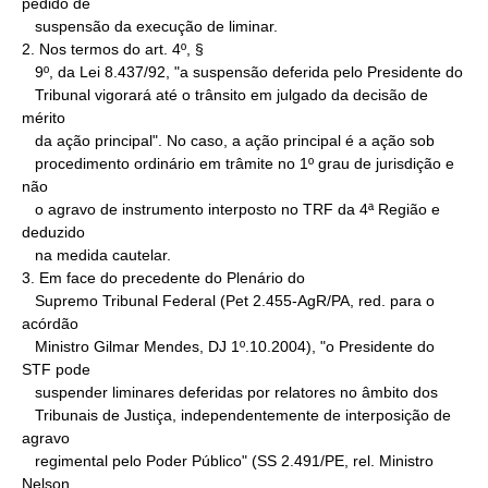
pedido de

   suspensão da execução de liminar.

2. Nos termos do art. 4º, §

   9º, da Lei 8.437/92, "a suspensão deferida pelo Presidente do

   Tribunal vigorará até o trânsito em julgado da decisão de 
mérito

   da ação principal". No caso, a ação principal é a ação sob

   procedimento ordinário em trâmite no 1º grau de jurisdição e 
não

   o agravo de instrumento interposto no TRF da 4ª Região e 
deduzido

   na medida cautelar.

3. Em face do precedente do Plenário do

   Supremo Tribunal Federal (Pet 2.455-AgR/PA, red. para o 
acórdão

   Ministro Gilmar Mendes, DJ 1º.10.2004), "o Presidente do 
STF pode

   suspender liminares deferidas por relatores no âmbito dos

   Tribunais de Justiça, independentemente de interposição de 
agravo

   regimental pelo Poder Público" (SS 2.491/PE, rel. Ministro 
Nelson
