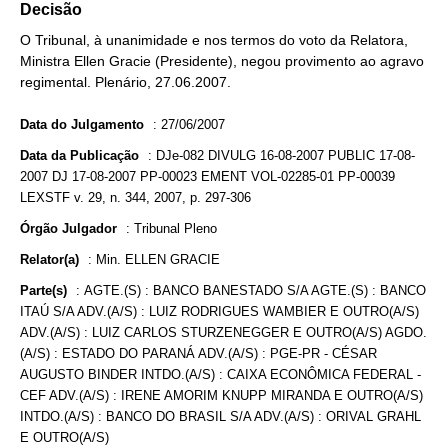
Decisão
O Tribunal, à unanimidade e nos termos do voto da Relatora,
Ministra Ellen Gracie (Presidente), negou provimento ao agravo
regimental. Plenário, 27.06.2007.
Data do Julgamento
:
27/06/2007
Data da Publicação
:
DJe-082 DIVULG 16-08-2007 PUBLIC 17-08-
2007 DJ 17-08-2007 PP-00023 EMENT VOL-02285-01 PP-00039
LEXSTF v. 29, n. 344, 2007, p. 297-306
Órgão Julgador
:
Tribunal Pleno
Relator(a)
:
Min. ELLEN GRACIE
Parte(s)
:
AGTE.(S) : BANCO BANESTADO S/A AGTE.(S) : BANCO
ITAÚ S/A ADV.(A/S) : LUIZ RODRIGUES WAMBIER E OUTRO(A/S)
ADV.(A/S) : LUIZ CARLOS STURZENEGGER E OUTRO(A/S) AGDO.
(A/S) : ESTADO DO PARANÁ ADV.(A/S) : PGE-PR - CÉSAR
AUGUSTO BINDER INTDO.(A/S) : CAIXA ECONÔMICA FEDERAL -
CEF ADV.(A/S) : IRENE AMORIM KNUPP MIRANDA E OUTRO(A/S)
INTDO.(A/S) : BANCO DO BRASIL S/A ADV.(A/S) : ORIVAL GRAHL
E OUTRO(A/S)