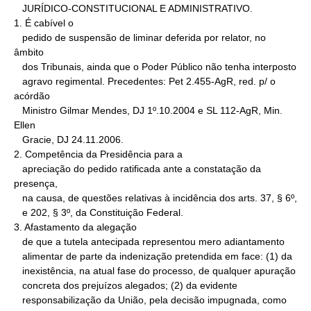
   JURÍDICO-CONSTITUCIONAL E ADMINISTRATIVO.

1. É cabível o

   pedido de suspensão de liminar deferida por relator, no 
âmbito

   dos Tribunais, ainda que o Poder Público não tenha interposto

   agravo regimental. Precedentes: Pet 2.455-AgR, red. p/ o 
acórdão

   Ministro Gilmar Mendes, DJ 1º.10.2004 e SL 112-AgR, Min. 
Ellen

   Gracie, DJ 24.11.2006.

2. Competência da Presidência para a

   apreciação do pedido ratificada ante a constatação da 
presença,

   na causa, de questões relativas à incidência dos arts. 37, § 6º,

   e 202, § 3º, da Constituição Federal.

3. Afastamento da alegação

   de que a tutela antecipada representou mero adiantamento

   alimentar de parte da indenização pretendida em face: (1) da

   inexistência, na atual fase do processo, de qualquer apuração

   concreta dos prejuízos alegados; (2) da evidente

   responsabilização da União, pela decisão impugnada, como 