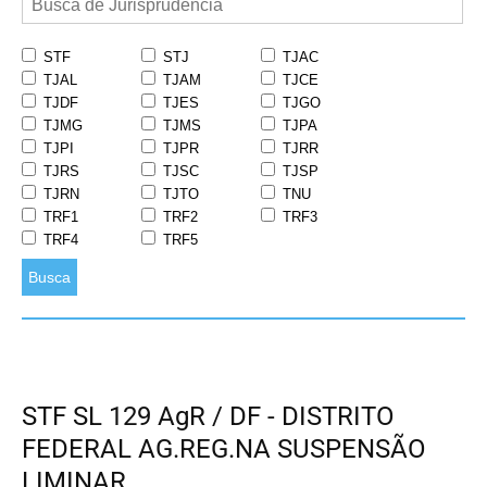
STF
STJ
TJAC
TJAL
TJAM
TJCE
TJDF
TJES
TJGO
TJMG
TJMS
TJPA
TJPI
TJPR
TJRR
TJRS
TJSC
TJSP
TJRN
TJTO
TNU
TRF1
TRF2
TRF3
TRF4
TRF5
Busca
STF SL 129 AgR / DF - DISTRITO
FEDERAL AG.REG.NA SUSPENSÃO
LIMINAR