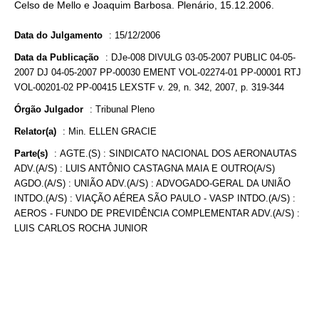
Celso de Mello e Joaquim Barbosa. Plenário, 15.12.2006.
Data do Julgamento
:
15/12/2006
Data da Publicação
:
DJe-008 DIVULG 03-05-2007 PUBLIC 04-05-
2007 DJ 04-05-2007 PP-00030 EMENT VOL-02274-01 PP-00001 RTJ
VOL-00201-02 PP-00415 LEXSTF v. 29, n. 342, 2007, p. 319-344
Órgão Julgador
:
Tribunal Pleno
Relator(a)
:
Min. ELLEN GRACIE
Parte(s)
:
AGTE.(S) : SINDICATO NACIONAL DOS AERONAUTAS
ADV.(A/S) : LUIS ANTÔNIO CASTAGNA MAIA E OUTRO(A/S)
AGDO.(A/S) : UNIÃO ADV.(A/S) : ADVOGADO-GERAL DA UNIÃO
INTDO.(A/S) : VIAÇÃO AÉREA SÃO PAULO - VASP INTDO.(A/S) :
AEROS - FUNDO DE PREVIDÊNCIA COMPLEMENTAR ADV.(A/S) :
LUIS CARLOS ROCHA JUNIOR