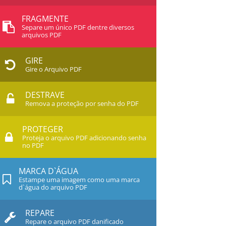
FRAGMENTE
Separe um único PDF dentre diversos
arquivos PDF
GIRE
Gire o Arquivo PDF
DESTRAVE
Remova a proteção por senha do PDF
PROTEGER
Proteja o arquivo PDF adicionando senha
no PDF
MARCA D`ÁGUA
Estampe uma imagem como uma marca
d`água do arquivo PDF
REPARE
Repare o arquivo PDF danificado