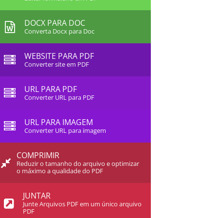
DOCX PARA DOC
Converta Docx para Doc
WEBSITE PARA PDF
Converter site em PDF
URL PARA PDF
Converter URL para PDF
URL PARA IMAGEM
Converter URL para imagem
COMPRIMIR
Reduzir o tamanho do arquivo e optimizar
o máximo a qualidade do PDF
JUNTAR
Junte Arquivos PDF em um único arquivo
PDF