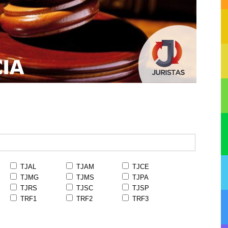
TJAL
TJAM
TJCE
TJMG
TJMS
TJPA
TJRS
TJSC
TJSP
TRF1
TRF2
TRF3