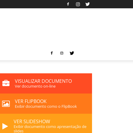
VISUALIZAR DOCUMENTO
Ver documento on-line
VER FLIPBOOK
Exibir documento como o FlipBook
VER SLIDESHOW
Exibir documento como apresentação de
slides