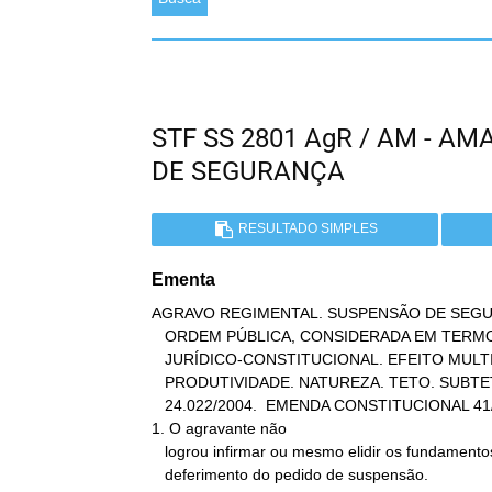
STF SS 2801 AgR / AM - 
DE SEGURANÇA
RESULTADO SIMPLES
Ementa
AGRAVO REGIMENTAL. SUSPENSÃO DE SEGU
   ORDEM PÚBLICA, CONSIDERADA EM TERMOS DE ORDEM

   JURÍDICO-CONSTITUCIONAL. EFEITO MULTIPLICADOR. PRÊMIO ANUAL DE

   PRODUTIVIDADE. NATUREZA. TETO. SUBTETO. DECRETO ESTADUAL

   24.022/2004.  EMENDA CONSTITUCIONAL 41/03.

1. O agravante não

   logrou infirmar ou mesmo elidir os fundamentos adotados para o

   deferimento do pedido de suspensão.
