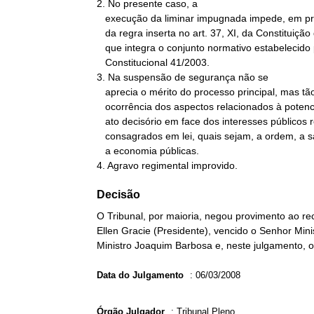
2. No presente caso, a

   execução da liminar impugnada impede, em princípio, a aplicação

   da regra inserta no art. 37, XI, da Constituição da República,

   que integra o conjunto normativo estabelecido pela Emenda

   Constitucional 41/2003.

3. Na suspensão de segurança não se

   aprecia o mérito do processo principal, mas tão-somente a

   ocorrência dos aspectos relacionados à potencialidade lesiva do

   ato decisório em face dos interesses públicos relevantes

   consagrados em lei, quais sejam, a ordem, a saúde, a segurança e

   a economia públicas.

4. Agravo regimental improvido.
Decisão
O Tribunal, por maioria, negou provimento ao rec
Ellen Gracie (Presidente), vencido o Senhor Mini
Ministro Joaquim Barbosa e, neste julgamento, o
Data do Julgamento
:
06/03/2008
Órgão Julgador
:
Tribunal Pleno