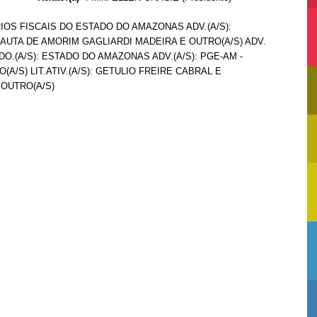
IOS FISCAIS DO ESTADO DO AMAZONAS ADV.(A/S):
 AUTA DE AMORIM GAGLIARDI MADEIRA E OUTRO(A/S) ADV.
GDO.(A/S): ESTADO DO AMAZONAS ADV.(A/S): PGE-AM -
/S) LIT.ATIV.(A/S): GETULIO FREIRE CABRAL E
 OUTRO(A/S)