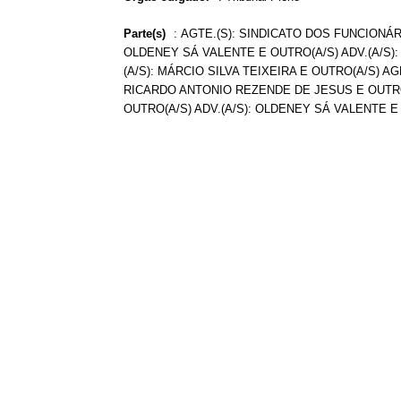
Parte(s)
:
AGTE.(S): SINDICATO DOS FUNCIONÁR
OLDENEY SÁ VALENTE E OUTRO(A/S) ADV.(A/S):
(A/S): MÁRCIO SILVA TEIXEIRA E OUTRO(A/S) A
RICARDO ANTONIO REZENDE DE JESUS E OUTRO(A
OUTRO(A/S) ADV.(A/S): OLDENEY SÁ VALENTE E