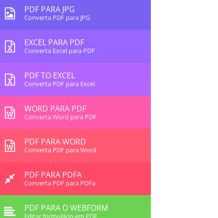
PDF PARA JPG
Converta PDF para JPG
EXCEL PARA PDF
Converta Excel para PDF
PDF TO EXCEL
Converta PDF para Excel
WORD PARA PDF
Converta Word para PDF
PDF PARA WORD
Converta PDF para Word
PDF PARA PDFA
Converta PDF para PDFa
PDF PARA O WEBFORM
Editar formulário em PDF