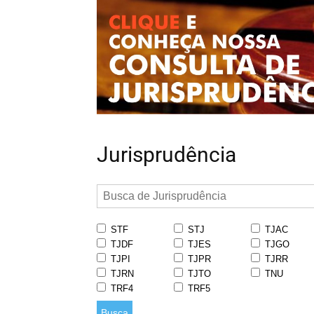
Jurisprudência
STF
STJ
TJAC
TJDF
TJES
TJGO
TJPI
TJPR
TJRR
TJRN
TJTO
TNU
TRF4
TRF5
Busca