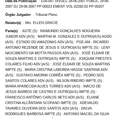
Data da Publicação
:
DJe-047 DIVULG 28-06-2007 PUBLIC 29-06-
2007 DJ 29-06-2007 PP-00023 EMENT VOL-02282-02 PP-00207
Órgão Julgador
:
Tribunal Pleno
Relator(a)
:
Min. ELLEN GRACIE
Parte(s)
:
AGTE.(S) : RAIMUNDO GONÇALVES NOGUEIRA
JUNIOR ADV.(A/S) : MARTHA M. GONZALEZ E OUTRO(A/S) AGDO.
(A/S) : ESTADO DO AMAZONAS ADV.(A/S) : PGE-AM - RICARDO
ANTONIO REZENDE DE JESUS E OUTRO(A/S) IMPTE.(S) : LENY
NASCIMENTO DA MOTTA PASSOS ADV.(A/S) : JOSÉ ELDAIR DE
SOUZA MARTINS E OUTRO(A/S) IMPTE.(S) : JOAQUIM PRESTES
COLARES FILHO ADV.(A/S) : JOSÉ ELDAIR DE SOUZA MARTINS
IMPTE.(S) : MARIA CRISTINA LABORDA HAGGE SANTANA ADV.
(A/S) : GUSTAVO AMORIM CORRÊA IMPTE.(S) : PEDRO DOS
SANTOS COLARES ADV.(A/S) : NILSON RIBEIRO IMPTE.(S) :
MARIA APARECIDA ALVES TORRES ADV.(A/S) : INÁCIO DE
JESUS BARROS DE CASTRO E OUTRO(A/S) IMPTE.(S) :
FRANCISCO ANTÔNIO CARLOS NETO ADV.(A/S) : ELIANE
CRISTINA ALCÂNTARA SCOFANO IMPTE.(S) : ADEVALDO
TAVARES OLIVEIRA DOS SANTOS ADV.(A/S) : DALVA
RODRIGUES BARBOSA IMPTE.(S) : ANTONIO MACIEL DA SILVA