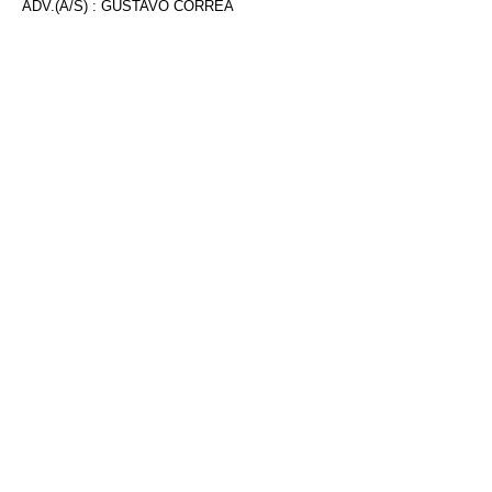
ADV.(A/S) : GUSTAVO CORRÊA