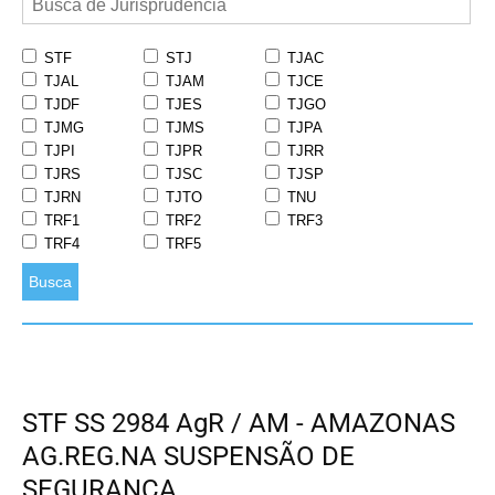
STF
STJ
TJAC
TJAL
TJAM
TJCE
TJDF
TJES
TJGO
TJMG
TJMS
TJPA
TJPI
TJPR
TJRR
TJRS
TJSC
TJSP
TJRN
TJTO
TNU
TRF1
TRF2
TRF3
TRF4
TRF5
Busca
STF SS 2984 AgR / AM - AMAZONAS
AG.REG.NA SUSPENSÃO DE
SEGURANÇA