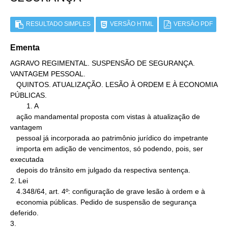
RESULTADO SIMPLES
VERSÃO HTML
VERSÃO PDF
Ementa
AGRAVO REGIMENTAL. SUSPENSÃO DE SEGURANÇA. 
VANTAGEM PESSOAL.

   QUINTOS. ATUALIZAÇÃO. LESÃO À ORDEM E À ECONOMIA 
PÚBLICAS.

        1. A

   ação mandamental proposta com vistas à atualização de 
vantagem

   pessoal já incorporada ao patrimônio jurídico do impetrante

   importa em adição de vencimentos, só podendo, pois, ser 
executada

   depois do trânsito em julgado da respectiva sentença.

2. Lei

   4.348/64, art. 4º: configuração de grave lesão à ordem e à

   economia públicas. Pedido de suspensão de segurança 
deferido.

3.
