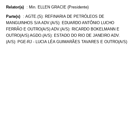
Relator(a)
:
Min. ELLEN GRACIE (Presidente)
Parte(s)
:
AGTE.(S): REFINARIA DE PETRÓLEOS DE
MANGUINHOS S/A ADV.(A/S): EDUARDO ANTÔNIO LUCHO
FERRÃO E OUTRO(A/S) ADV.(A/S): RICARDO BOKELMANN E
OUTRO(A/S) AGDO.(A/S): ESTADO DO RIO DE JANEIRO ADV.
(A/S): PGE-RJ - LUCIA LÉA GUIMARÃES TAVARES E OUTRO(A/S)