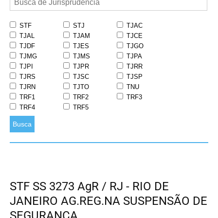
STF
STJ
TJAC
TJAL
TJAM
TJCE
TJDF
TJES
TJGO
TJMG
TJMS
TJPA
TJPI
TJPR
TJRR
TJRS
TJSC
TJSP
TJRN
TJTO
TNU
TRF1
TRF2
TRF3
TRF4
TRF5
Busca
STF SS 3273 AgR / RJ - RIO DE
JANEIRO AG.REG.NA SUSPENSÃO DE
SEGURANÇA