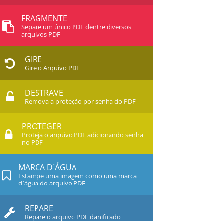
FRAGMENTE
Separe um único PDF dentre diversos
arquivos PDF
GIRE
Gire o Arquivo PDF
DESTRAVE
Remova a proteção por senha do PDF
PROTEGER
Proteja o arquivo PDF adicionando senha
no PDF
MARCA D`ÁGUA
Estampe uma imagem como uma marca
d`água do arquivo PDF
REPARE
Repare o arquivo PDF danificado