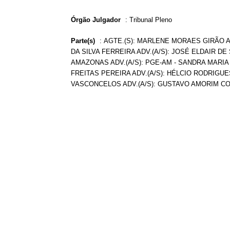
Órgão Julgador
:
Tribunal Pleno
Parte(s)
:
AGTE.(S): MARLENE MORAES GIRÃO AG
DA SILVA FERREIRA ADV.(A/S): JOSÉ ELDAIR D
AMAZONAS ADV.(A/S): PGE-AM - SANDRA MARIA
FREITAS PEREIRA ADV.(A/S): HÉLCIO RODRIGU
VASCONCELOS ADV.(A/S): GUSTAVO AMORIM C