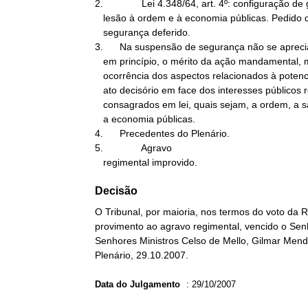
2.              Lei 4.348/64, art. 4º: configuração de 
   lesão à ordem e à economia públicas. Pedido de suspensão de

   segurança deferido.

3.      Na suspensão de segurança não se aprecia
   em princípio, o mérito da ação mandamental, mas tão-somente a

   ocorrência dos aspectos relacionados à potencialidade lesiva do

   ato decisório em face dos interesses públicos relevantes

   consagrados em lei, quais sejam, a ordem, a saúde, a segurança e

   a economia públicas.

4.      Precedentes do Plenário.

5.              Agravo

   regimental improvido.
Decisão
O Tribunal, por maioria, nos termos do voto da R
provimento ao agravo regimental, vencido o Senh
Senhores Ministros Celso de Mello, Gilmar Mend
Plenário, 29.10.2007.
Data do Julgamento
:
29/10/2007