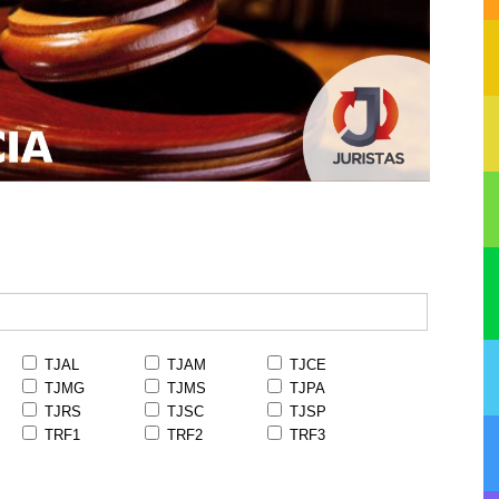
TJAL
TJAM
TJCE
TJMG
TJMS
TJPA
TJRS
TJSC
TJSP
TRF1
TRF2
TRF3