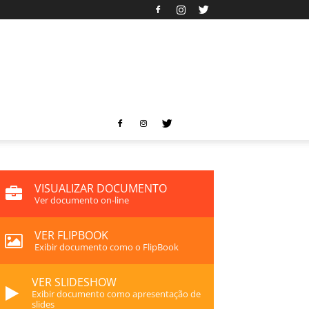
VISUALIZAR DOCUMENTO
Ver documento on-line
VER FLIPBOOK
Exibir documento como o FlipBook
VER SLIDESHOW
Exibir documento como apresentação de
slides