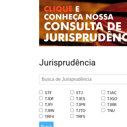
Jurisprudência
STF
STJ
TJAC
TJDF
TJES
TJGO
TJPI
TJPR
TJRR
TJRN
TJTO
TNU
TRF4
TRF5
Busca