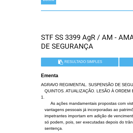
STF SS 3399 AgR / AM - 
DE SEGURANÇA
RESULTADO SIMPLES
Ementa
AGRAVO REGIMENTAL. SUSPENSÃO DE SEGU
   QUINTOS. ATUALIZAÇÃO. LESÃO À ORDEM E À ECONOMIA PÚBLICAS.

1.

        As ações mandamentais propostas com vistas à atualização de

   vantagens pessoais já incorporadas ao patrimônio jurídico das

   impetrantes importam em adição de vencimentos ou de proventos e

   só podem, pois, ser executadas depois do trânsito em julgado da

   sentença.
