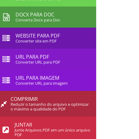
DOCX PARA DOC
Converta Docx para Doc
WEBSITE PARA PDF
Converter site em PDF
URL PARA PDF
Converter URL para PDF
URL PARA IMAGEM
Converter URL para imagem
COMPRIMIR
Reduzir o tamanho do arquivo e optimizar
o máximo a qualidade do PDF
JUNTAR
Junte Arquivos PDF em um único arquivo
PDF