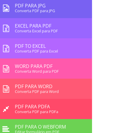
PDF PARA JPG
Converta PDF para JPG
EXCEL PARA PDF
Converta Excel para PDF
PDF TO EXCEL
Converta PDF para Excel
WORD PARA PDF
Converta Word para PDF
PDF PARA WORD
Converta PDF para Word
PDF PARA PDFA
Converta PDF para PDFa
PDF PARA O WEBFORM
Editar formulário em PDF