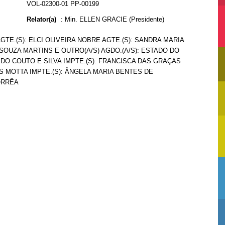
VOL-02300-01 PP-00199
Relator(a)
:
Min. ELLEN GRACIE (Presidente)
TE.(S): ELCI OLIVEIRA NOBRE AGTE.(S): SANDRA MARIA
E SOUZA MARTINS E OUTRO(A/S) AGDO.(A/S): ESTADO DO
 DO COUTO E SILVA IMPTE.(S): FRANCISCA DAS GRAÇAS
ES MOTTA IMPTE.(S): ÂNGELA MARIA BENTES DE
ORRÊA