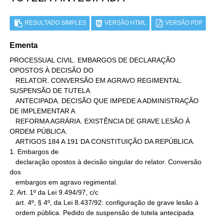
RESULTADO SIMPLES
VERSÃO HTML
VERSÃO PDF
Ementa
PROCESSUAL CIVIL. EMBARGOS DE DECLARAÇÃO 
OPOSTOS À DECISÃO DO

   RELATOR. CONVERSÃO EM AGRAVO REGIMENTAL. 
SUSPENSÃO DE TUTELA

   ANTECIPADA. DECISÃO QUE IMPEDE A ADMINISTRAÇÃO 
DE IMPLEMENTAR A

   REFORMA AGRÁRIA. EXISTÊNCIA DE GRAVE LESÃO À 
ORDEM PÚBLICA.

   ARTIGOS 184 A 191 DA CONSTITUIÇÃO DA REPÚBLICA.

1. Embargos de

   declaração opostos à decisão singular do relator. Conversão 
dos

   embargos em agravo regimental.

2. Art. 1º da Lei 9.494/97, c/c

   art. 4º, § 4º, da Lei 8.437/92: configuração de grave lesão à

   ordem pública. Pedido de suspensão de tutela antecipada 