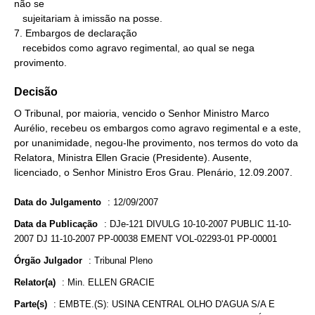
não se

   sujeitariam à imissão na posse.

7. Embargos de declaração

   recebidos como agravo regimental, ao qual se nega 
provimento.
Decisão
O Tribunal, por maioria, vencido o Senhor Ministro Marco
Aurélio, recebeu os embargos como agravo regimental e a este,
por unanimidade, negou-lhe provimento, nos termos do voto da
Relatora, Ministra Ellen Gracie (Presidente). Ausente,
licenciado, o Senhor Ministro Eros Grau. Plenário, 12.09.2007.
Data do Julgamento
:
12/09/2007
Data da Publicação
:
DJe-121 DIVULG 10-10-2007 PUBLIC 11-10-
2007 DJ 11-10-2007 PP-00038 EMENT VOL-02293-01 PP-00001
Órgão Julgador
:
Tribunal Pleno
Relator(a)
:
Min. ELLEN GRACIE
Parte(s)
:
EMBTE.(S): USINA CENTRAL OLHO D'AGUA S/A E