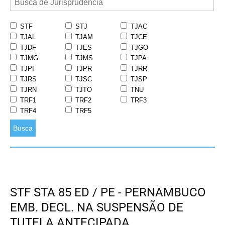
STF
STJ
TJAC
TJAL
TJAM
TJCE
TJDF
TJES
TJGO
TJMG
TJMS
TJPA
TJPI
TJPR
TJRR
TJRS
TJSC
TJSP
TJRN
TJTO
TNU
TRF1
TRF2
TRF3
TRF4
TRF5
Busca
STF STA 85 ED / PE - PERNAMBUCO
EMB. DECL. NA SUSPENSÃO DE
TUTELA ANTECIPADA