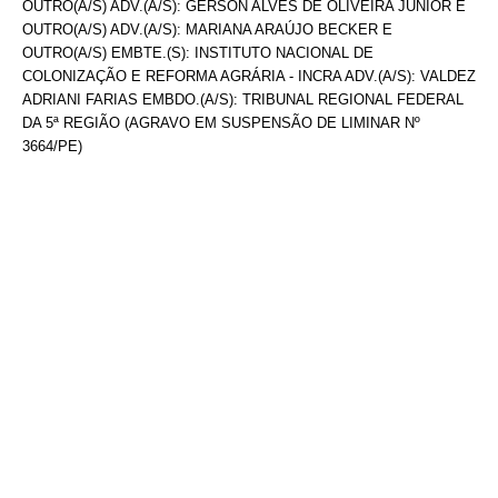
OUTRO(A/S) ADV.(A/S): GERSON ALVES DE OLIVEIRA JÚNIOR E
OUTRO(A/S) ADV.(A/S): MARIANA ARAÚJO BECKER E
OUTRO(A/S) EMBTE.(S): INSTITUTO NACIONAL DE
COLONIZAÇÃO E REFORMA AGRÁRIA - INCRA ADV.(A/S): VALDEZ
ADRIANI FARIAS EMBDO.(A/S): TRIBUNAL REGIONAL FEDERAL
DA 5ª REGIÃO (AGRAVO EM SUSPENSÃO DE LIMINAR Nº
3664/PE)