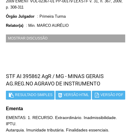
2009 EMENT VOL-02367-01 PP-00179 LEXSTF v. 31, n. 367, 2009,
p. 308-311
Órgão Julgador
:
Primeira Turma
Relator(a)
:
Min. MARCO AURÉLIO
MOSTRAR DISCUSSÃO
STF AI 395862 AgR / MG - MINAS GERAIS
AG.REG.NO AGRAVO DE INSTRUMENTO
RESULTADO SIMPLES
VERSÃO HTML
VERSÃO PDF
Ementa
EMENTAS: 1. RECURSO. Extraordinário. Inadmissibilidade.
IPTU.
Autarquia. Imunidade tributária. Finalidades essenciais.