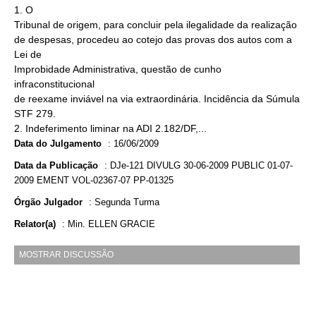
1. O
Tribunal de origem, para concluir pela ilegalidade da realização
de despesas, procedeu ao cotejo das provas dos autos com a
Lei de
Improbidade Administrativa, questão de cunho
infraconstitucional
de reexame inviável na via extraordinária. Incidência da Súmula
STF 279.
2. Indeferimento liminar na ADI 2.182/DF,...
Data do Julgamento
:
16/06/2009
Data da Publicação
:
DJe-121 DIVULG 30-06-2009 PUBLIC 01-07-
2009 EMENT VOL-02367-07 PP-01325
Órgão Julgador
:
Segunda Turma
Relator(a)
:
Min. ELLEN GRACIE
MOSTRAR DISCUSSÃO