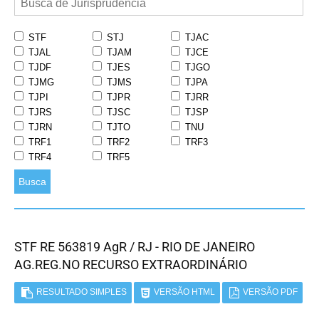
STF
STJ
TJAC
TJAL
TJAM
TJCE
TJDF
TJES
TJGO
TJMG
TJMS
TJPA
TJPI
TJPR
TJRR
TJRS
TJSC
TJSP
TJRN
TJTO
TNU
TRF1
TRF2
TRF3
TRF4
TRF5
Busca
STF RE 563819 AgR / RJ - RIO DE JANEIRO
AG.REG.NO RECURSO EXTRAORDINÁRIO
RESULTADO SIMPLES
VERSÃO HTML
VERSÃO PDF