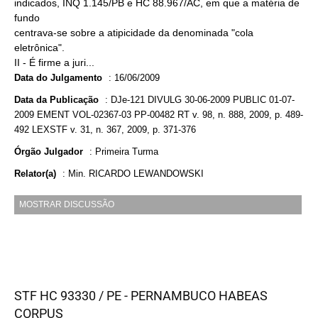
indicados, INQ 1.145/PB e HC 88.967/AC, em que a matéria de
fundo
centrava-se sobre a atipicidade da denominada "cola
eletrônica".
II - É firme a juri...
Data do Julgamento
:
16/06/2009
Data da Publicação
:
DJe-121 DIVULG 30-06-2009 PUBLIC 01-07-
2009 EMENT VOL-02367-03 PP-00482 RT v. 98, n. 888, 2009, p. 489-
492 LEXSTF v. 31, n. 367, 2009, p. 371-376
Órgão Julgador
:
Primeira Turma
Relator(a)
:
Min. RICARDO LEWANDOWSKI
MOSTRAR DISCUSSÃO
STF HC 93330 / PE - PERNAMBUCO HABEAS
CORPUS