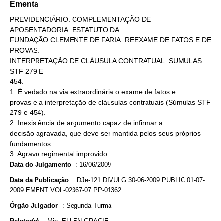
Ementa
PREVIDENCIÁRIO. COMPLEMENTAÇÃO DE
APOSENTADORIA. ESTATUTO DA
FUNDAÇÃO CLEMENTE DE FARIA. REEXAME DE FATOS E DE
PROVAS.
INTERPRETAÇÃO DE CLÁUSULA CONTRATUAL. SUMULAS
STF 279 E
454.
1. É vedado na via extraordinária o exame de fatos e
provas e a interpretação de cláusulas contratuais (Súmulas STF
279 e 454).
2. Inexistência de argumento capaz de infirmar a
decisão agravada, que deve ser mantida pelos seus próprios
fundamentos.
3. Agravo regimental improvido.
Data do Julgamento
:
16/06/2009
Data da Publicação
:
DJe-121 DIVULG 30-06-2009 PUBLIC 01-07-
2009 EMENT VOL-02367-07 PP-01362
Órgão Julgador
:
Segunda Turma
Relator(a)
:
Min. ELLEN GRACIE