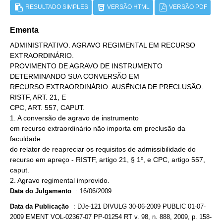
RESULTADO SIMPLES
VERSÃO HTML
VERSÃO PDF
Ementa
ADMINISTRATIVO. AGRAVO REGIMENTAL EM RECURSO
EXTRAORDINÁRIO.
PROVIMENTO DE AGRAVO DE INSTRUMENTO
DETERMINANDO SUA CONVERSÃO EM
RECURSO EXTRAORDINÁRIO. AUSÊNCIA DE PRECLUSÃO.
RISTF, ART. 21, E
CPC, ART. 557, CAPUT.
1. A conversão de agravo de instrumento
em recurso extraordinário não importa em preclusão da
faculdade
do relator de reapreciar os requisitos de admissibilidade do
recurso em apreço - RISTF, artigo 21, § 1º, e CPC, artigo 557,
caput.
2. Agravo regimental improvido.
Data do Julgamento
:
16/06/2009
Data da Publicação
:
DJe-121 DIVULG 30-06-2009 PUBLIC 01-07-
2009 EMENT VOL-02367-07 PP-01254 RT v. 98, n. 888, 2009, p. 158-