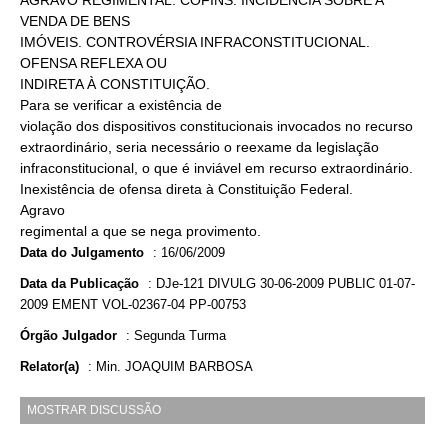
AGRAVO REGIMENTAL. COFINS. INCIDÊNCIA SOBRE A
VENDA DE BENS
IMÓVEIS. CONTROVÉRSIA INFRACONSTITUCIONAL.
OFENSA REFLEXA OU
INDIRETA À CONSTITUIÇÃO.
Para se verificar a existência de
violação dos dispositivos constitucionais invocados no recurso
extraordinário, seria necessário o reexame da legislação
infraconstitucional, o que é inviável em recurso extraordinário.
Inexistência de ofensa direta à Constituição Federal.
Agravo
regimental a que se nega provimento.
Data do Julgamento
:
16/06/2009
Data da Publicação
:
DJe-121 DIVULG 30-06-2009 PUBLIC 01-07-
2009 EMENT VOL-02367-04 PP-00753
Órgão Julgador
:
Segunda Turma
Relator(a)
:
Min. JOAQUIM BARBOSA
MOSTRAR DISCUSSÃO