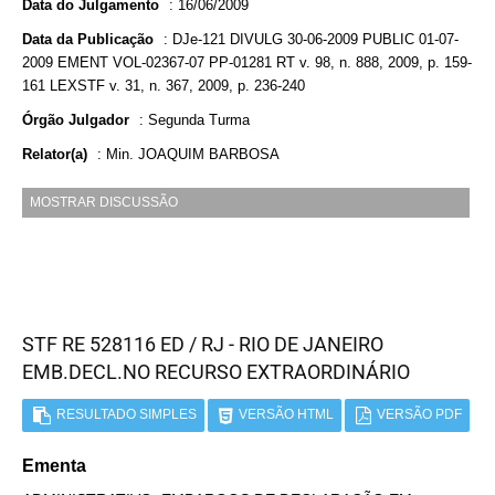
Data do Julgamento
:
16/06/2009
Data da Publicação
:
DJe-121 DIVULG 30-06-2009 PUBLIC 01-07-
2009 EMENT VOL-02367-07 PP-01281 RT v. 98, n. 888, 2009, p. 159-
161 LEXSTF v. 31, n. 367, 2009, p. 236-240
Órgão Julgador
:
Segunda Turma
Relator(a)
:
Min. JOAQUIM BARBOSA
MOSTRAR DISCUSSÃO
STF RE 528116 ED / RJ - RIO DE JANEIRO
EMB.DECL.NO RECURSO EXTRAORDINÁRIO
RESULTADO SIMPLES
VERSÃO HTML
VERSÃO PDF
Ementa