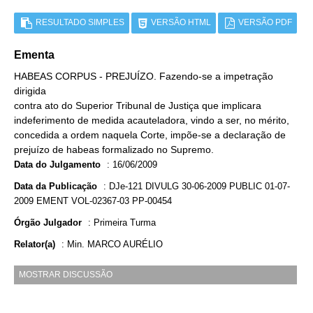
RESULTADO SIMPLES
VERSÃO HTML
VERSÃO PDF
Ementa
HABEAS CORPUS - PREJUÍZO. Fazendo-se a impetração
dirigida
contra ato do Superior Tribunal de Justiça que implicara
indeferimento de medida acauteladora, vindo a ser, no mérito,
concedida a ordem naquela Corte, impõe-se a declaração de
prejuízo de habeas formalizado no Supremo.
Data do Julgamento
:
16/06/2009
Data da Publicação
:
DJe-121 DIVULG 30-06-2009 PUBLIC 01-07-
2009 EMENT VOL-02367-03 PP-00454
Órgão Julgador
:
Primeira Turma
Relator(a)
:
Min. MARCO AURÉLIO
MOSTRAR DISCUSSÃO