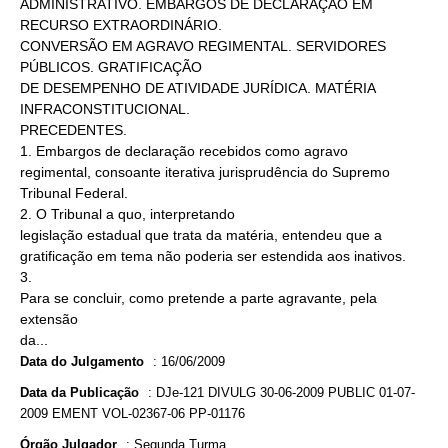
ADMINISTRATIVO. EMBARGOS DE DECLARAÇÃO EM
RECURSO EXTRAORDINÁRIO.
CONVERSÃO EM AGRAVO REGIMENTAL. SERVIDORES
PÚBLICOS. GRATIFICAÇÃO
DE DESEMPENHO DE ATIVIDADE JURÍDICA. MATÉRIA
INFRACONSTITUCIONAL.
PRECEDENTES.
1. Embargos de declaração recebidos como agravo
regimental, consoante iterativa jurisprudência do Supremo
Tribunal Federal.
2. O Tribunal a quo, interpretando
legislação estadual que trata da matéria, entendeu que a
gratificação em tema não poderia ser estendida aos inativos.
3.
Para se concluir, como pretende a parte agravante, pela
extensão
da...
Data do Julgamento
:
16/06/2009
Data da Publicação
:
DJe-121 DIVULG 30-06-2009 PUBLIC 01-07-
2009 EMENT VOL-02367-06 PP-01176
Órgão Julgador
:
Segunda Turma