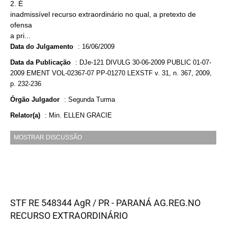
2. É
inadmissível recurso extraordinário no qual, a pretexto de
ofensa
a pri...
Data do Julgamento
:
16/06/2009
Data da Publicação
:
DJe-121 DIVULG 30-06-2009 PUBLIC 01-07-
2009 EMENT VOL-02367-07 PP-01270 LEXSTF v. 31, n. 367, 2009,
p. 232-236
Órgão Julgador
:
Segunda Turma
Relator(a)
:
Min. ELLEN GRACIE
MOSTRAR DISCUSSÃO
STF RE 548344 AgR / PR - PARANÁ AG.REG.NO
RECURSO EXTRAORDINÁRIO