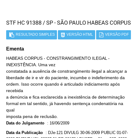
STF HC 91388 / SP - SÃO PAULO HABEAS CORPUS
RESULTADO SIMPLES
VERSÃO HTML
VERSÃO PDF
Ementa
HABEAS CORPUS - CONSTRANGIMENTO ILEGAL -
INEXISTÊNCIA. Uma vez
constatada a ausência de constrangimento ilegal a alcançar a
liberdade de ir e vir do paciente, incumbe o indeferimento da
ordem. Isso ocorre quando é articulado indiciamento após
recebida
a denúncia e fica esclarecida a inexistência de determinação
formal em tal sentido, já havendo sentença condenatória na
qual
imposta pena de reclusão.
Data do Julgamento
:
16/06/2009
Data da Publicação
:
DJe-121 DIVULG 30-06-2009 PUBLIC 01-07-